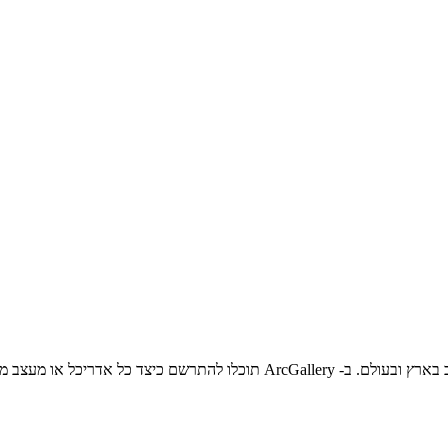
ה- ArcGallery מציג את פועלם של מובילי ומתווי שדה האדריכלות והעיצוב בארץ וב