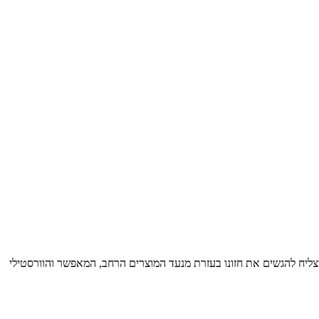
עולם. ב- ArcGallery תוכלו להתרשם כיצד כל אדריכל או מעצב מצליח להגשים את חזונו בעזרת מנעד המוצרים הרחב, המאפשר והוורסטילי